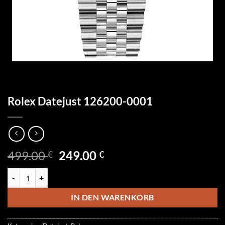
Rolex Datejust 126200-0001
Ursprünglicher
Aktueller
499.00
249.00
€
€
Preis
Preis
Rolex Datejust 126200-0001 Menge
war:
ist:
499.00 €
249.00 €.
IN DEN WARENKORB