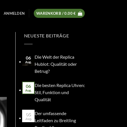
ANMELDEN
WARENKORB /
0.00
€
NEUESTE BEITRÄGE
Die Welt der Replica
06
Aug.
Hublot: Qualität oder
Betrug?
Die besten Replica Uhren:
06
Aug.
Stil, Funktion und
Qualität
Der umfassende
05
Aug.
Leitfaden zu Breitling