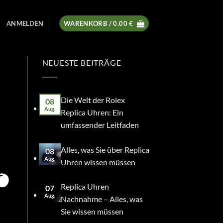
ANMELDEN
WARENKORB /
0.00
€
NEUESTE BEITRÄGE
Die Welt der Rolex
08
Aug.
Replica Uhren: Ein
umfassender Leitfaden
Alles, was Sie über Replica
08
Aug.
Uhren wissen müssen
Replica Uhren
07
Aug.
Nachnahme – Alles, was
Sie wissen müssen