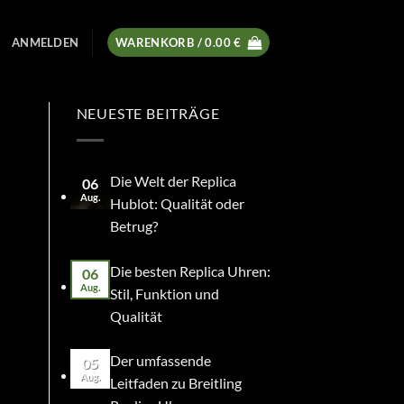
ANMELDEN
WARENKORB /
0.00
€
NEUESTE BEITRÄGE
Die Welt der Replica
06
Aug.
Hublot: Qualität oder
Betrug?
Die besten Replica Uhren:
06
Aug.
Stil, Funktion und
Qualität
Der umfassende
05
Aug.
Leitfaden zu Breitling