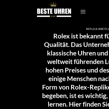
Zum
Inhalt
springen
REPLICA BREITL
Rolex ist bekannt f
Qualität. Das Unterne
klassische Uhren und 
weltweit führenden L
hohen Preises und des
einige Menschen nach
Form von Rolex-Replike
begeben, ist es wichtig
lernen. Hier finden Si