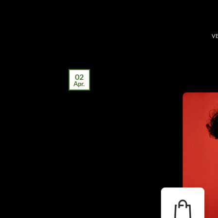
V
02
Apr.