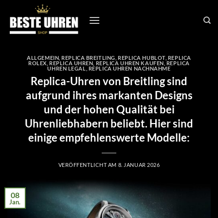
Zum
Inhalt
springen
ALLGEMEIN
,
REPLICA BREITLING
,
REPLICA HUBLOT
,
REPLICA
ROLEX
,
REPLICA UHREN
,
REPLICA UHREN KAUFEN
,
REPLICA
UHREN LEGAL
,
REPLICA UHREN NACHNAHME
Replica-Uhren von Breitling sind
aufgrund ihres markanten Designs
und der hohen Qualität bei
Uhrenliebhabern beliebt. Hier sind
einige empfehlenswerte Modelle:
VERÖFFENTLICHT AM
8. JANUAR 2026
08
Jan.