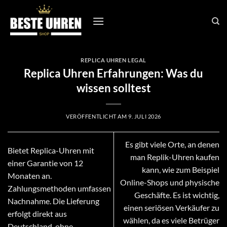
Zum
Inhalt
springen
REPLICA UHREN LEGAL
Replica Uhren Erfahrungen: Was du
wissen solltest
VERÖFFENTLICHT AM
9. JULI 2026
Es gibt viele Orte, an denen
Bietet Replica-Uhren mit
man Replik-Uhren kaufen
einer Garantie von 12
kann, wie zum Beispiel
Monaten an.
Online-Shops und physische
Zahlungsmethoden umfassen
Geschäfte. Es ist wichtig,
Nachnahme. Die Lieferung
einen seriösen Verkäufer zu
erfolgt direkt aus
wählen, da es viele Betrüger
Deutschland, ohne