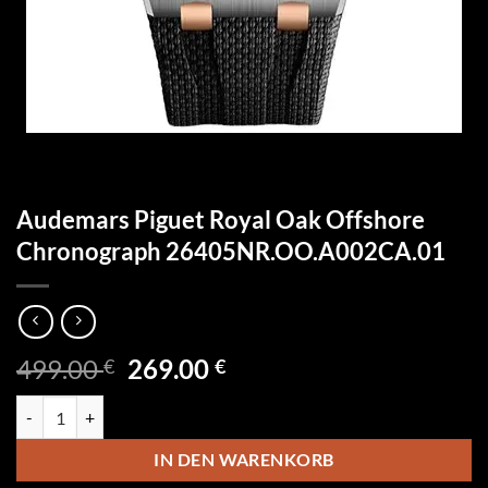
Audemars Piguet Royal Oak Offshore
Chronograph 26405NR.OO.A002CA.01
Ursprünglicher
Aktueller
499.00
269.00
€
€
Preis
Preis
Audemars Piguet Royal Oak Offshore Chronograph 26405NR.OO.A0
war:
ist:
499.00 €
269.00 €.
IN DEN WARENKORB