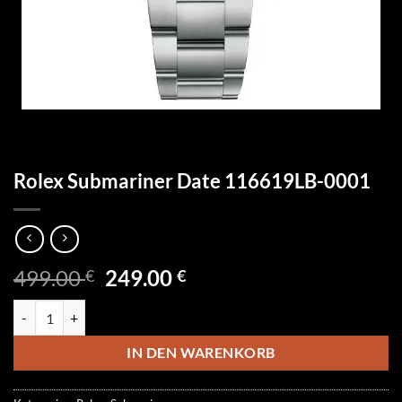
Rolex Submariner Date 116619LB-0001
Ursprünglicher
Aktueller
499.00
249.00
€
€
Preis
Preis
Rolex Submariner Date 116619LB-0001 Menge
war:
ist:
499.00 €
249.00 €.
IN DEN WARENKORB