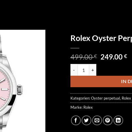
Rolex Oyster Pe
Ursprüngl
A
499.00
249.00
€
€
Preis
P
Rolex Oyster Perpetual 277200-
war:
is
499.00 €
2
IN 
Kategorien:
Oyster perpetual
,
Rolex
Marke:
Rolex