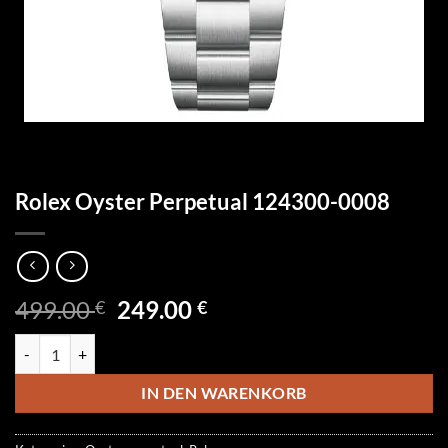
Rolex Oyster Perpetual 124300-0008
Ursprünglicher
Aktueller
499.00
249.00
€
€
Preis
Preis
Rolex Oyster Perpetual 124300-0008 Menge
war:
ist:
499.00 €
249.00 €.
IN DEN WARENKORB