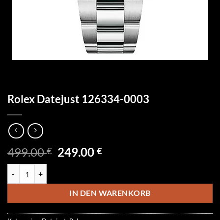
Rolex Datejust 126334-0003
Ursprünglicher
Aktueller
499.00
249.00
€
€
Preis
Preis
Rolex Datejust 126334-0003 Menge
war:
ist:
499.00 €
249.00 €.
IN DEN WARENKORB