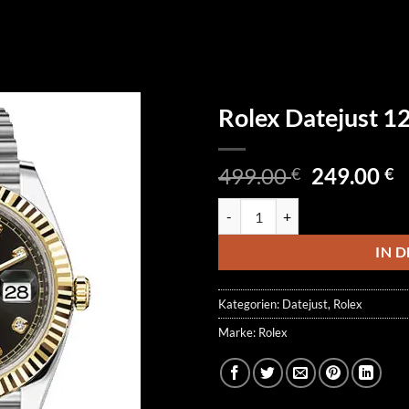
Rolex Datejust 
Ursprüngl
A
499.00
249.00
€
€
Preis
P
Rolex Datejust 126333-0006 Men
war:
is
499.00 €
2
IN 
Kategorien:
Datejust
,
Rolex
Marke:
Rolex