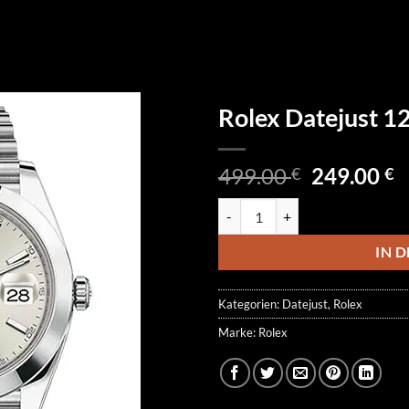
Rolex Datejust 
Ursprüngl
A
499.00
249.00
€
€
Preis
P
Rolex Datejust 126300-0004 Men
war:
is
499.00 €
2
IN 
Kategorien:
Datejust
,
Rolex
Marke:
Rolex