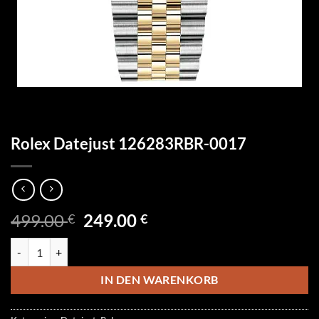
Rolex Datejust 126283RBR-0017
Ursprünglicher
Aktueller
499.00
249.00
€
€
Preis
Preis
Rolex Datejust 126283RBR-0017 Menge
war:
ist:
499.00 €
249.00 €.
IN DEN WARENKORB