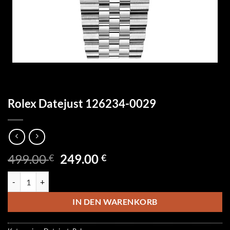
Rolex Datejust 126234-0029
Ursprünglicher
Aktueller
499.00
249.00
€
€
Preis
Preis
Rolex Datejust 126234-0029 Menge
war:
ist:
499.00 €
249.00 €.
IN DEN WARENKORB