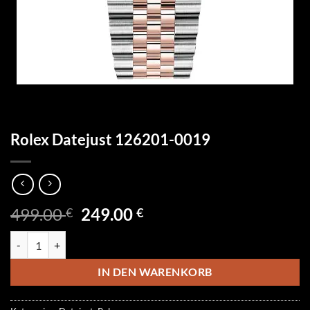
Rolex Datejust 126201-0019
Ursprünglicher
Aktueller
499.00
249.00
€
€
Preis
Preis
Rolex Datejust 126201-0019 Menge
war:
ist:
499.00 €
249.00 €.
IN DEN WARENKORB