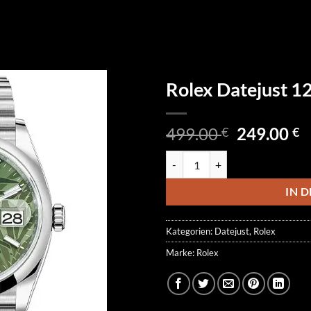
Rolex Datejust 
Ursprüngl
A
499.00
249.00
€
€
Preis
P
Rolex Datejust 126200-0019 Men
war:
is
499.00 €
2
IN 
Kategorien:
Datejust
,
Rolex
Marke:
Rolex