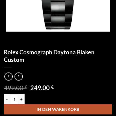
Rolex Cosmograph Daytona Blaken
Custom
Ursprünglicher
Aktueller
499.00
249.00
€
€
Preis
Preis
Rolex Cosmograph Daytona Blaken Custom Menge
war:
ist:
499.00 €
249.00 €.
IN DEN WARENKORB