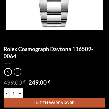
Rolex Cosmograph Daytona 116509-
0064
Ursprünglicher
Aktueller
499.00
249.00
€
€
Preis
Preis
Rolex Cosmograph Daytona 116509-0064 Menge
war:
ist:
499.00 €
249.00 €.
IN DEN WARENKORB