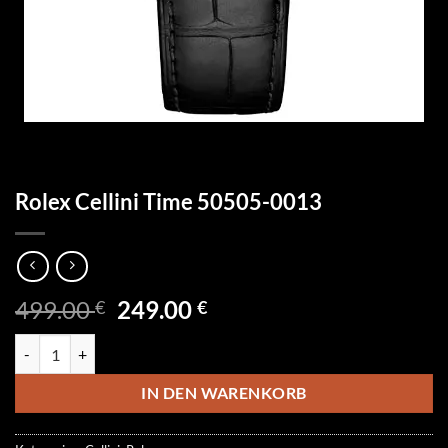
Rolex Cellini Time 50505-0013
Ursprünglicher
Aktueller
499.00
249.00
€
€
Preis
Preis
Rolex Cellini Time 50505-0013 Menge
war:
ist:
499.00 €
249.00 €.
IN DEN WARENKORB