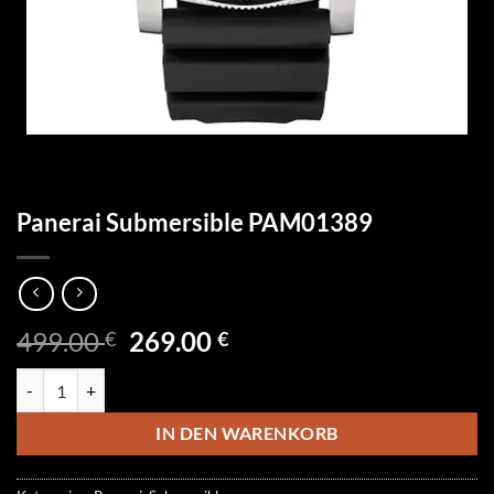
Panerai Submersible PAM01389
Ursprünglicher
Aktueller
499.00
269.00
€
€
Preis
Preis
Panerai Submersible PAM01389 Menge
war:
ist:
499.00 €
269.00 €.
IN DEN WARENKORB