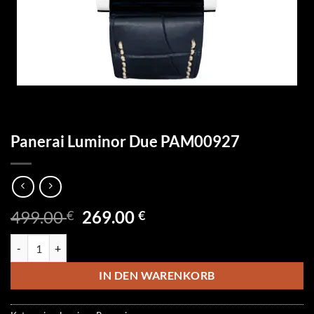
Panerai Luminor Due PAM00927
Ursprünglicher
Aktueller
499.00
269.00
€
€
Preis
Preis
Panerai Luminor Due PAM00927 Menge
war:
ist:
499.00 €
269.00 €.
IN DEN WARENKORB