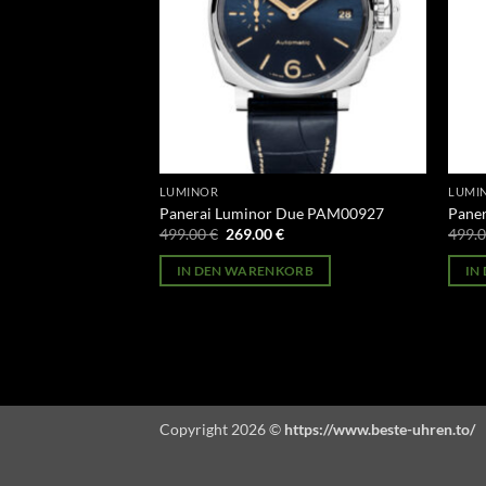
LUMINOR
LUMI
 GMT PAM01535
Panerai Luminor Due PAM00927
Pane
licher
Aktueller
Ursprünglicher
Aktueller
499.00
€
269.00
€
499.
Preis
Preis
Preis
st:
war:
ist:
ORB
IN DEN WARENKORB
IN
269.00 €.
499.00 €
269.00 €.
Copyright 2026 ©
https://www.beste-uhren.to/