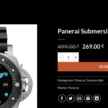
Panerai Submers
Ursprüngl
A
499.00
269.00
€
€
Preis
P
Panerai Submersible PAM00799
war:
is
499.00 €
2
IN 
Kategorien:
Panerai
,
Submersible
Marke:
Panerai