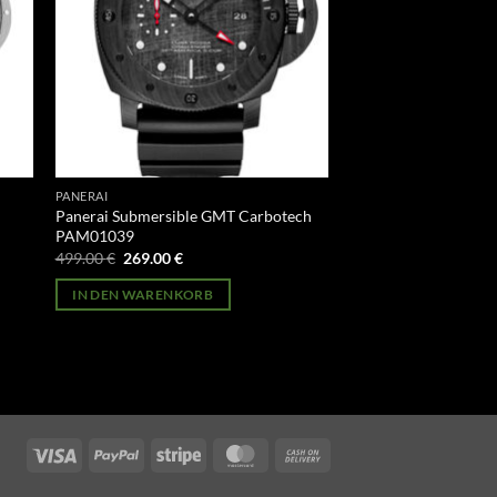
PANERAI
Panerai Submersible GMT Carbotech
PAM01039
Ursprünglicher
Aktueller
499.00
€
269.00
€
Preis
Preis
war:
ist:
IN DEN WARENKORB
499.00 €
269.00 €.
Visa
PayPal
Stripe
MasterCard
Cash
On