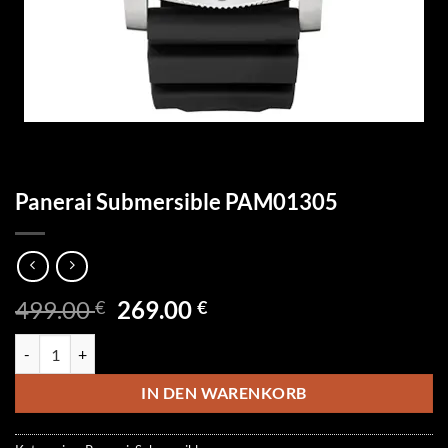
Panerai Submersible PAM01305
Ursprünglicher
Aktueller
499.00
269.00
€
€
Preis
Preis
Panerai Submersible PAM01305 Menge
war:
ist:
499.00 €
269.00 €.
IN DEN WARENKORB