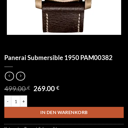
Panerai Submersible 1950 PAM00382
Ursprünglicher
Aktueller
499.00
269.00
€
€
Preis
Preis
Panerai Submersible 1950 PAM00382 Menge
war:
ist:
499.00 €
269.00 €.
IN DEN WARENKORB