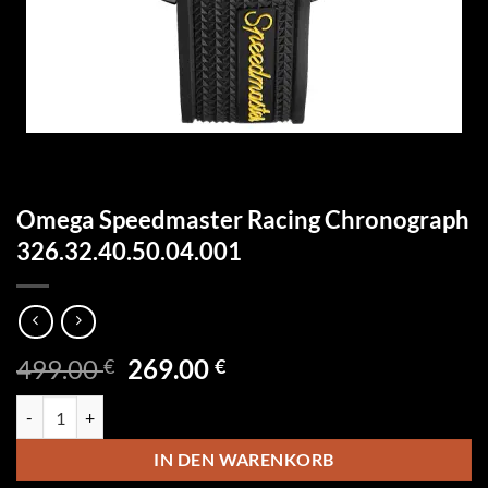
Omega Speedmaster Racing Chronograph
326.32.40.50.04.001
Ursprünglicher
Aktueller
499.00
269.00
€
€
Preis
Preis
Omega Speedmaster Racing Chronograph 326.32.40.50.04.001 Menge
war:
ist:
499.00 €
269.00 €.
IN DEN WARENKORB