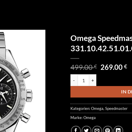
Omega Speedmas
331.10.42.51.01
Ursprüngl
A
499.00
269.00
€
€
Preis
P
Omega Speedmaster Chronograph
war:
is
499.00 €
2
IN 
Kategorien:
Omega
,
Speedmaster
Marke:
Omega