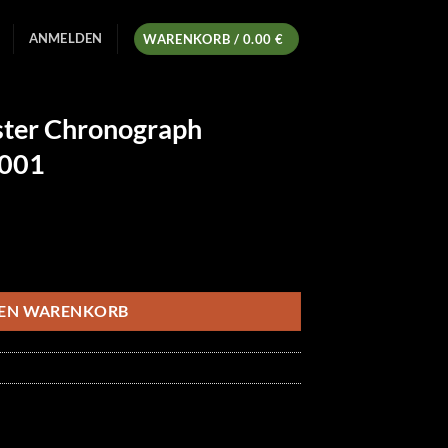
ANMELDEN
WARENKORB /
0.00
€
ter Chronograph
.001
icher
ktueller
reis
 331.10.42.51.01.001 Menge
t:
69.00 €.
DEN WARENKORB