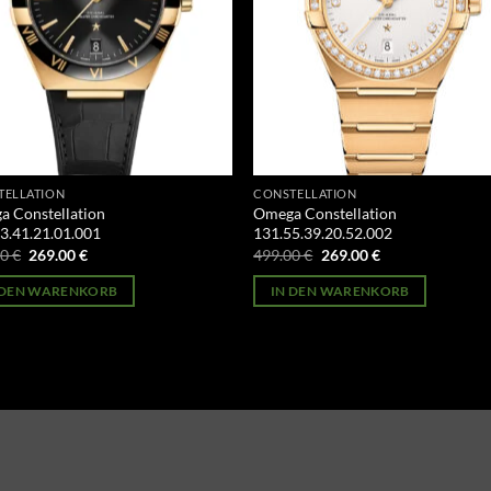
TELLATION
CONSTELLATION
 Constellation
Omega Constellation
3.41.21.01.001
131.55.39.20.52.002
Ursprünglicher
Aktueller
Ursprünglicher
Aktueller
00
€
269.00
€
499.00
€
269.00
€
Preis
Preis
Preis
Preis
war:
ist:
war:
ist:
 DEN WARENKORB
IN DEN WARENKORB
499.00 €
269.00 €.
499.00 €
269.00 €.