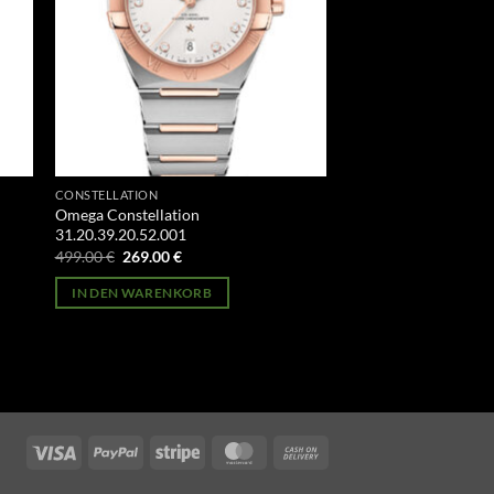
CONSTELLATION
Omega Constellation
31.20.39.20.52.001
Ursprünglicher
Aktueller
499.00
€
269.00
€
Preis
Preis
war:
ist:
IN DEN WARENKORB
499.00 €
269.00 €.
Visa
PayPal
Stripe
MasterCard
Cash
On