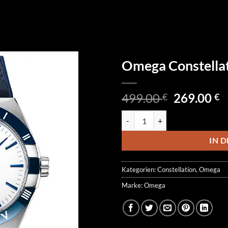
Omega Constella
Ursprüngl
A
499.00
269.00
€
€
Preis
P
Omega Constellation 131.33.41.
war:
is
499.00 €
2
IN 
Kategorien:
Constellation
,
Omega
Marke:
Omega