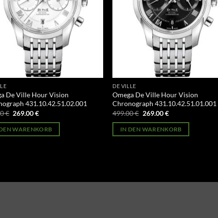
LLE
DE VILLE
 De Ville Hour Vision
Omega De Ville Hour Vision
ograph 431.10.42.51.02.001
Chronograph 431.10.42.51.01.001
Ursprünglicher
Aktueller
Ursprünglicher
Aktueller
00
€
269.00
€
499.00
€
269.00
€
Preis
Preis
Preis
Preis
war:
ist:
war:
ist:
 DEN WARENKORB
IN DEN WARENKORB
499.00 €
269.00 €.
499.00 €
269.00 €.