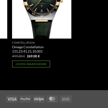
CONSTELLATION
Omega Constellation
131.23.41.21.10.001
Ursprünglicher
Aktueller
499.00
€
269.00
€
Preis
Preis
war:
ist:
IN DEN WARENKORB
499.00 €
269.00 €.
Visa
PayPal
Stripe
MasterCard
Cash
On