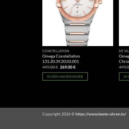
CONSTELLATION
DE VI
on
Omega Constellation
Omega
02
131.20.39.20.02.001
Chron
licher
Aktueller
Ursprünglicher
Aktueller
499.00
€
269.00
€
499.
Preis
Preis
Preis
st:
war:
ist:
ORB
IN DEN WARENKORB
IN
269.00 €.
499.00 €
269.00 €.
Copyright 2026 ©
https://www.beste-uhren.to/