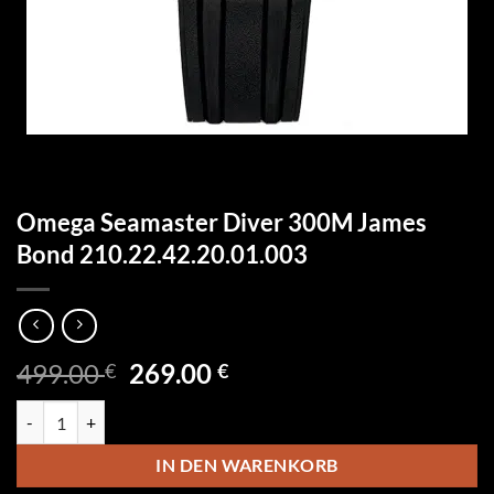
Omega Seamaster Diver 300M James
Bond 210.22.42.20.01.003
Ursprünglicher
Aktueller
499.00
269.00
€
€
Preis
Preis
Omega Seamaster Diver 300M James Bond 210.22.42.20.01.003 Meng
war:
ist:
499.00 €
269.00 €.
IN DEN WARENKORB