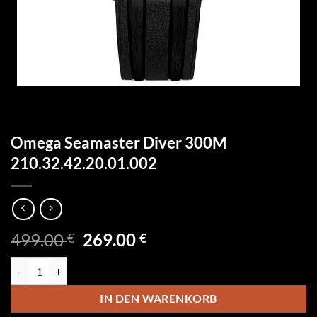
Omega Seamaster Diver 300M
210.32.42.20.01.002
Ursprünglicher
Aktueller
499.00
269.00
€
€
Preis
Preis
Omega Seamaster Diver 300M 210.32.42.20.01.002 Menge
war:
ist:
499.00 €
269.00 €.
IN DEN WARENKORB