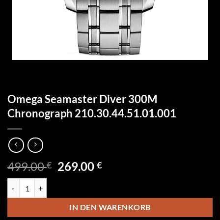
Omega Seamaster Diver 300M
Chronograph 210.30.44.51.01.001
Ursprünglicher
Aktueller
499.00
269.00
€
€
Preis
Preis
Omega Seamaster Diver 300M Chronograph 210.30.44.51.01.001 Me
war:
ist:
499.00 €
269.00 €.
IN DEN WARENKORB