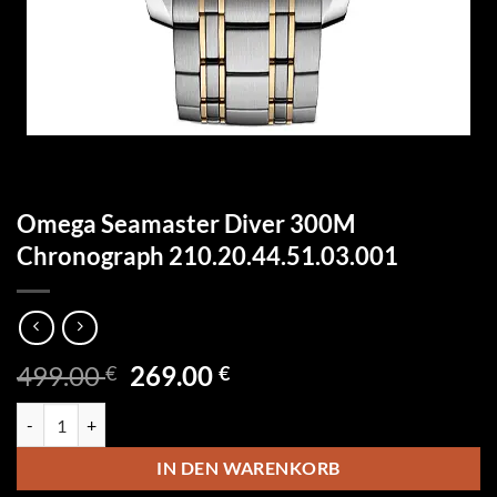
Omega Seamaster Diver 300M
Chronograph 210.20.44.51.03.001
Ursprünglicher
Aktueller
499.00
269.00
€
€
Preis
Preis
Omega Seamaster Diver 300M Chronograph 210.20.44.51.03.001 Me
war:
ist:
499.00 €
269.00 €.
IN DEN WARENKORB