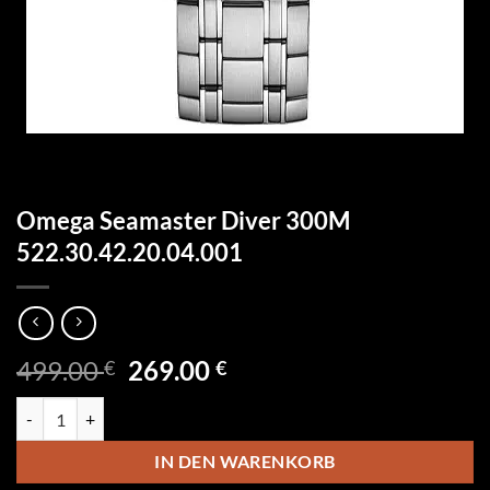
Omega Seamaster Diver 300M
522.30.42.20.04.001
Ursprünglicher
Aktueller
499.00
269.00
€
€
Preis
Preis
Omega Seamaster Diver 300M 522.30.42.20.04.001 Menge
war:
ist:
499.00 €
269.00 €.
IN DEN WARENKORB