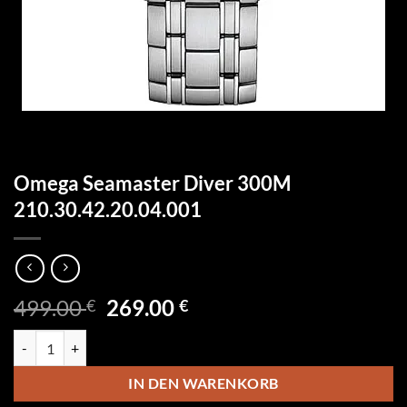
Omega Seamaster Diver 300M
210.30.42.20.04.001
Ursprünglicher
Aktueller
499.00
269.00
€
€
Preis
Preis
Omega Seamaster Diver 300M 210.30.42.20.04.001 Menge
war:
ist:
499.00 €
269.00 €.
IN DEN WARENKORB