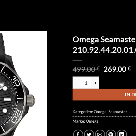
Omega Seamaste
210.92.44.20.01
Ursprüngl
A
499.00
269.00
€
€
Preis
P
Omega Seamaster Diver 300M 21
war:
is
499.00 €
2
IN 
Kategorien:
Omega
,
Seamaster
Marke:
Omega