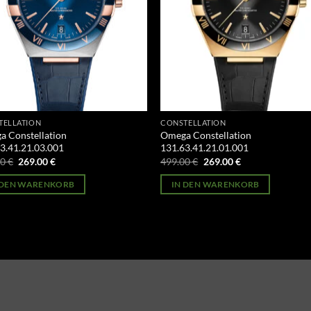
TELLATION
CONSTELLATION
 Constellation
Omega Constellation
3.41.21.03.001
131.63.41.21.01.001
Ursprünglicher
Aktueller
Ursprünglicher
Aktueller
00
€
269.00
€
499.00
€
269.00
€
Preis
Preis
Preis
Preis
war:
ist:
war:
ist:
 DEN WARENKORB
IN DEN WARENKORB
499.00 €
269.00 €.
499.00 €
269.00 €.