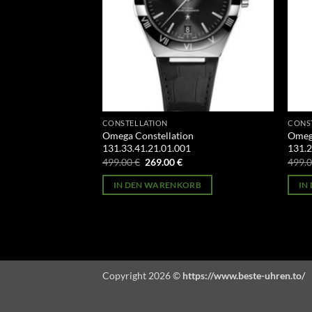
CONSTELLATION
CONS
on
Omega Constellation
Omega
02
131.33.41.21.01.001
131.2
licher
Aktueller
Ursprünglicher
Aktueller
499.00
€
269.00
€
499.
Preis
Preis
Preis
st:
war:
ist:
ORB
IN DEN WARENKORB
IN
269.00 €.
499.00 €
269.00 €.
Copyright 2026 ©
https://www.beste-uhren.to/