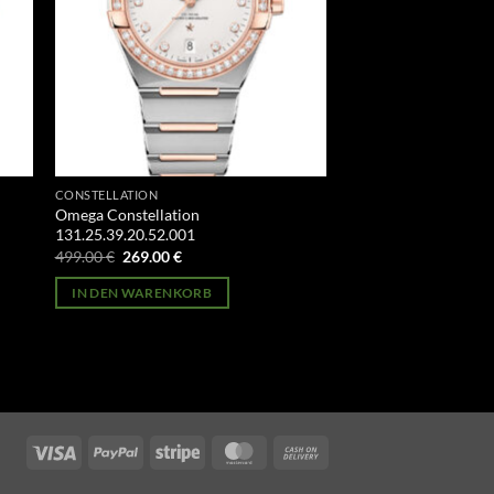
CONSTELLATION
Omega Constellation
131.25.39.20.52.001
Ursprünglicher
Aktueller
499.00
€
269.00
€
Preis
Preis
war:
ist:
IN DEN WARENKORB
499.00 €
269.00 €.
Visa
PayPal
Stripe
MasterCard
Cash
On