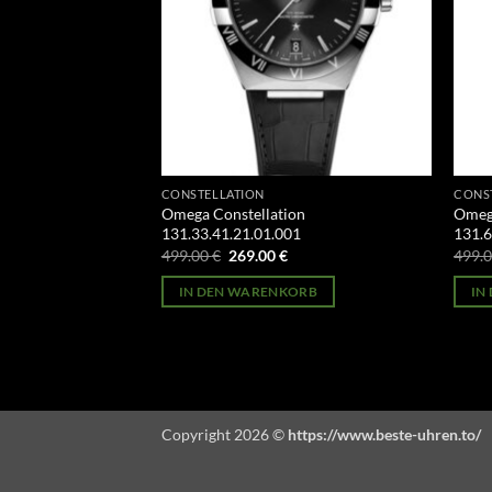
CONSTELLATION
CONS
on
Omega Constellation
Omega
01
131.33.41.21.01.001
131.6
licher
Aktueller
Ursprünglicher
Aktueller
499.00
€
269.00
€
499.
Preis
Preis
Preis
st:
war:
ist:
ORB
IN DEN WARENKORB
IN
269.00 €.
499.00 €
269.00 €.
Copyright 2026 ©
https://www.beste-uhren.to/