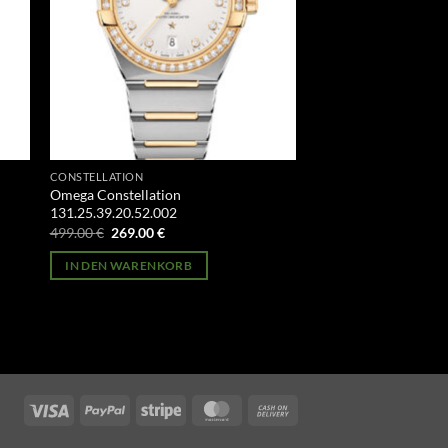
CONSTELLATION
Omega Constellation
131.25.39.20.52.002
Ursprünglicher
Aktueller
499.00
€
269.00
€
Preis
Preis
war:
ist:
IN DEN WARENKORB
499.00 €
269.00 €.
Visa
PayPal
Stripe
MasterCard
Cash
On