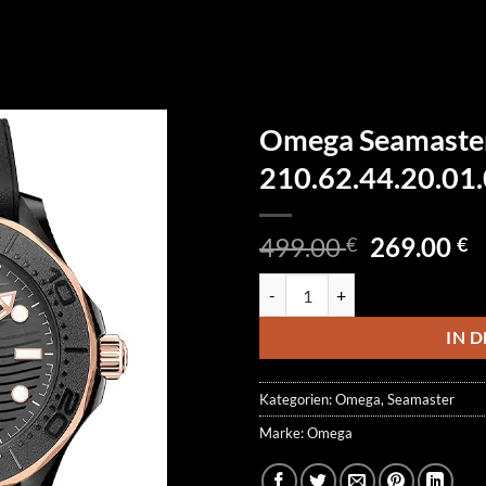
Omega Seamaste
210.62.44.20.01
Ursprüngl
A
499.00
269.00
€
€
Preis
P
Omega Seamaster Diver 300M 21
war:
is
499.00 €
2
IN 
Kategorien:
Omega
,
Seamaster
Marke:
Omega