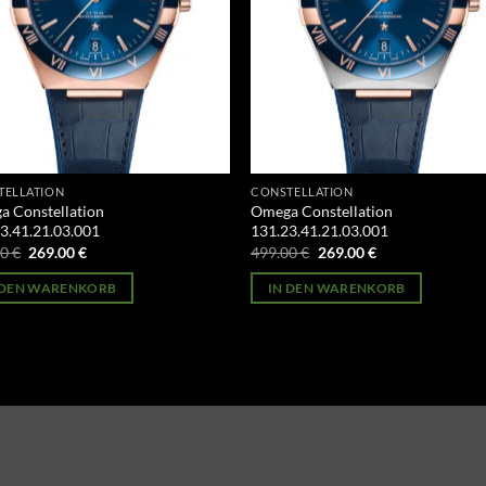
TELLATION
CONSTELLATION
 Constellation
Omega Constellation
3.41.21.03.001
131.23.41.21.03.001
Ursprünglicher
Aktueller
Ursprünglicher
Aktueller
00
€
269.00
€
499.00
€
269.00
€
Preis
Preis
Preis
Preis
war:
ist:
war:
ist:
 DEN WARENKORB
IN DEN WARENKORB
499.00 €
269.00 €.
499.00 €
269.00 €.