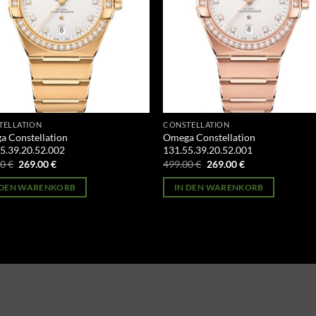
TELLATION
CONSTELLATION
 Constellation
Omega Constellation
5.39.20.52.002
131.55.39.20.52.001
Ursprünglicher
Aktueller
Ursprünglicher
Aktueller
00
€
269.00
€
499.00
€
269.00
€
Preis
Preis
Preis
Preis
war:
ist:
war:
ist:
 DEN WARENKORB
IN DEN WARENKORB
499.00 €
269.00 €.
499.00 €
269.00 €.