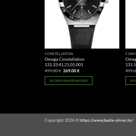
CONSTELLATION
CONS
on
Omega Constellation
Omega
01
131.33.41.21.01.001
131.5
licher
Aktueller
Ursprünglicher
Aktueller
499.00
€
269.00
€
499.
Preis
Preis
Preis
st:
war:
ist:
ORB
IN DEN WARENKORB
IN
269.00 €.
499.00 €
269.00 €.
Copyright 2026 ©
https://www.beste-uhren.to/