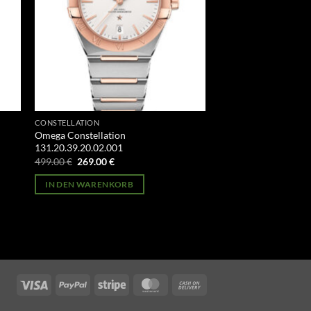
CONSTELLATION
Omega Constellation
131.20.39.20.02.001
Ursprünglicher
Aktueller
499.00
€
269.00
€
Preis
Preis
war:
ist:
IN DEN WARENKORB
499.00 €
269.00 €.
Visa
PayPal
Stripe
MasterCard
Cash
On