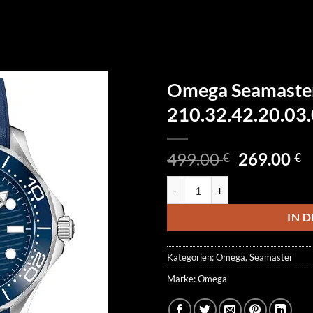
Omega Seamaste
210.32.42.20.03
Ursprüngl
A
499.00
269.00
€
€
Preis
P
Omega Seamaster Diver 300M 21
war:
is
499.00 €
2
IN 
Kategorien:
Omega
,
Seamaster
Marke:
Omega