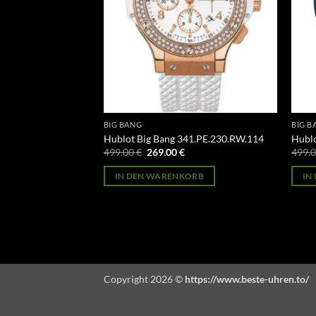
BIG BANG
BIG B
1.CI.7170.LR
Hublot Big Bang 341.PE.230.RW.114
Hublo
licher
Aktueller
Ursprünglicher
Aktueller
499.00
€
269.00
€
499.
Preis
Preis
Preis
st:
war:
ist:
ORB
IN DEN WARENKORB
IN
269.00 €.
499.00 €
269.00 €.
Copyright 2026 ©
https://www.beste-uhren.to/