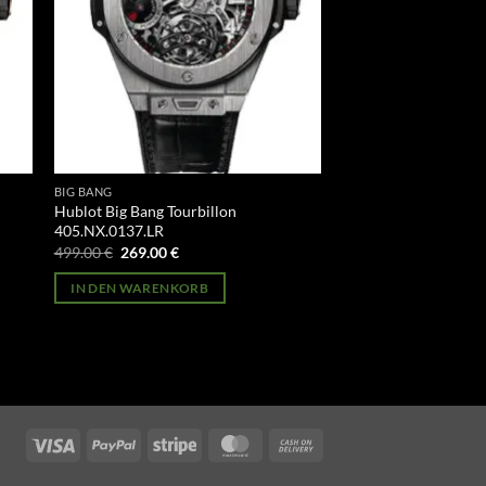
BIG BANG
Hublot Big Bang Tourbillon
405.NX.0137.LR
Ursprünglicher
Aktueller
499.00
€
269.00
€
Preis
Preis
war:
ist:
IN DEN WARENKORB
499.00 €
269.00 €.
Visa
PayPal
Stripe
MasterCard
Cash
On