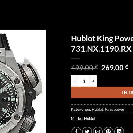
Hublot King Pow
731.NX.1190.RX
Ursprüngl
A
499.00
269.00
€
€
Preis
P
Hublot King Power Oceanograph
war:
is
499.00 €
2
IN 
Kategorien:
Hublot
,
King power
Marke:
Hublot