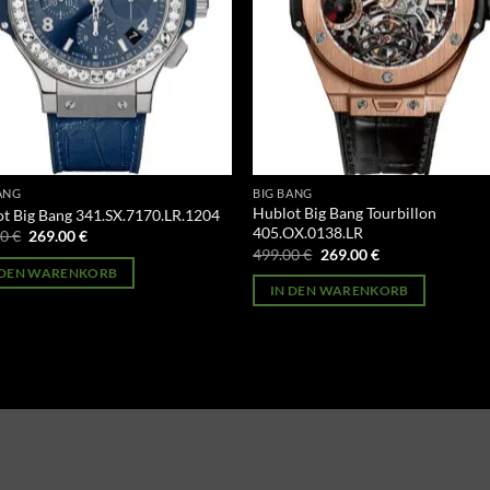
ANG
BIG BANG
Hublot Big Bang Tourbillon
t Big Bang 341.SX.7170.LR.1204
405.OX.0138.LR
Ursprünglicher
Aktueller
00
€
269.00
€
Preis
Preis
Ursprünglicher
Aktueller
499.00
€
269.00
€
war:
ist:
Preis
Preis
 DEN WARENKORB
499.00 €
269.00 €.
war:
ist:
IN DEN WARENKORB
499.00 €
269.00 €.