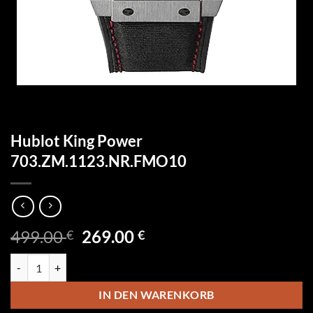
Hublot King Power
703.ZM.1123.NR.FMO10
Ursprünglicher
Aktueller
499.00
269.00
€
€
Preis
Preis
Hublot King Power 703.ZM.1123.NR.FMO10 Menge
war:
ist:
499.00 €
269.00 €.
IN DEN WARENKORB