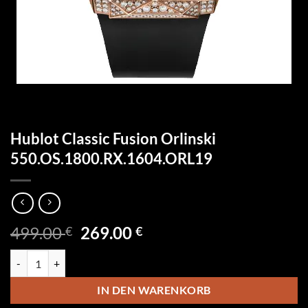
Hublot Classic Fusion Orlinski
550.OS.1800.RX.1604.ORL19
Ursprünglicher
Aktueller
499.00
269.00
€
€
Preis
Preis
Hublot Classic Fusion Orlinski 550.OS.1800.RX.1604.ORL19 Menge
war:
ist:
499.00 €
269.00 €.
IN DEN WARENKORB