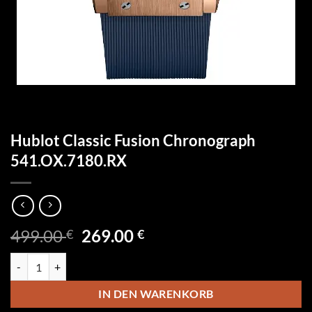
Hublot Classic Fusion Chronograph
541.OX.7180.RX
Ursprünglicher
Aktueller
499.00
269.00
€
€
Preis
Preis
Hublot Classic Fusion Chronograph 541.OX.7180.RX Menge
war:
ist:
499.00 €
269.00 €.
IN DEN WARENKORB