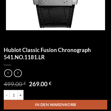
Hublot Classic Fusion Chronograph
541.NO.1181.LR
Ursprünglicher
Aktueller
499.00
269.00
€
€
Preis
Preis
Hublot Classic Fusion Chronograph 541.NO.1181.LR Menge
war:
ist:
499.00 €
269.00 €.
IN DEN WARENKORB