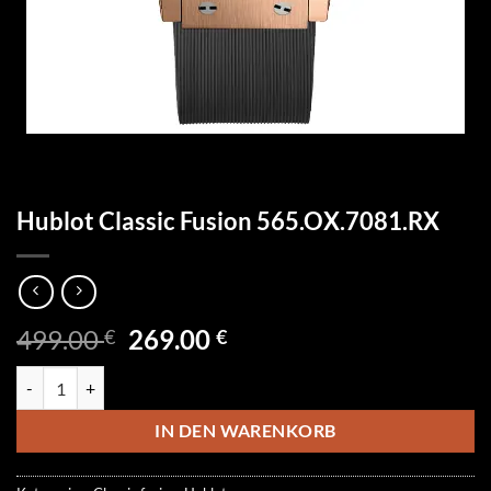
Hublot Classic Fusion 565.OX.7081.RX
Ursprünglicher
Aktueller
499.00
269.00
€
€
Preis
Preis
Hublot Classic Fusion 565.OX.7081.RX Menge
war:
ist:
499.00 €
269.00 €.
IN DEN WARENKORB