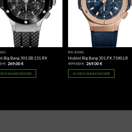
ANG
BIG BANG
t Big Bang 301.SB.131.RX
Hublot Big Bang 301.PX.7180.LR
Ursprünglicher
Aktueller
Ursprünglicher
Aktueller
00
€
269.00
€
499.00
€
269.00
€
Preis
Preis
Preis
Preis
war:
ist:
war:
ist:
 DEN WARENKORB
IN DEN WARENKORB
499.00 €
269.00 €.
499.00 €
269.00 €.