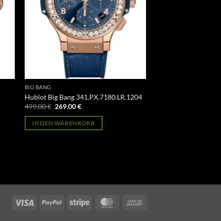
BIG BANG
Hublot Big Bang 341.PX.7180.LR.1204
Ursprünglicher
Aktueller
499.00
€
269.00
€
Preis
Preis
war:
ist:
IN DEN WARENKORB
499.00 €
269.00 €.
Visa
PayPal
Stripe
MasterCard
Cash
On