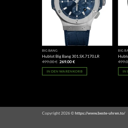
BIG BANG
BIG B
01.PX.130.RX
Hublot Big Bang 301.SX.7170.LR
Hublo
licher
Aktueller
Ursprünglicher
Aktueller
499.00
€
269.00
€
499.
Preis
Preis
Preis
st:
war:
ist:
ORB
IN DEN WARENKORB
IN
269.00 €.
499.00 €
269.00 €.
Copyright 2026 ©
https://www.beste-uhren.to/