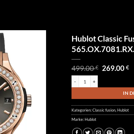
Hublot Classic Fu
565.OX.7081.RX
Ursprüngl
A
499.00
269.00
€
€
Preis
P
Hublot Classic Fusion 565.OX.7
war:
is
499.00 €
2
IN 
Kategorien:
Classic fusion
,
Hublot
Marke:
Hublot