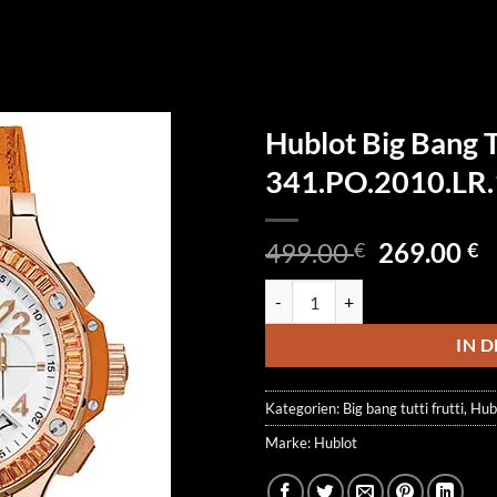
Hublot Big Bang Tu
341.PO.2010.LR
Ursprüngl
A
499.00
269.00
€
€
Preis
P
Hublot Big Bang Tutti Frutti 34
war:
is
499.00 €
2
IN 
Kategorien:
Big bang tutti frutti
,
Hub
Marke:
Hublot