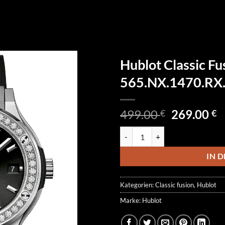
Hublot Classic Fu
565.NX.1470.RX
Ursprüngl
A
499.00
269.00
€
€
Preis
P
Hublot Classic Fusion 565.NX.1
war:
is
499.00 €
2
IN 
Kategorien:
Classic fusion
,
Hublot
Marke:
Hublot