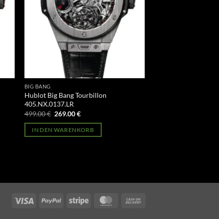
BIG BANG
Hublot Big Bang Tourbillon
405.NX.0137.LR
Ursprünglicher
Aktueller
499.00
€
269.00
€
Preis
Preis
war:
ist:
IN DEN WARENKORB
499.00 €
269.00 €.
Visa
PayPal
Stripe
MasterCard
Cash
On