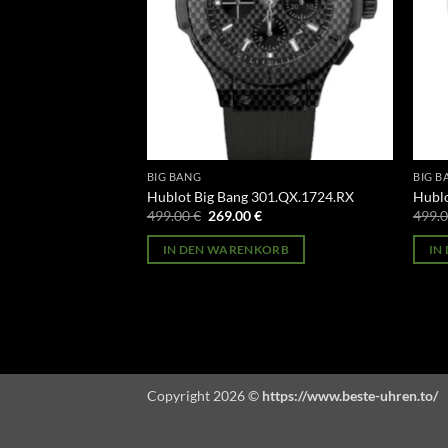
BIG BANG
BIG B
1.CI.7170.LR
Hublot Big Bang 301.QX.1724.RX
Hublo
licher
Aktueller
Ursprünglicher
Aktueller
499.00
€
269.00
€
499.
Preis
Preis
Preis
st:
war:
ist:
ORB
IN DEN WARENKORB
IN
269.00 €.
499.00 €
269.00 €.
Copyright 2026 ©
https://www.beste-uhren.to/