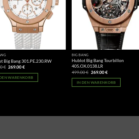
ANG
BIG BANG
Hublot Big Bang Tourbillon
t Big Bang 301.PE.230.RW
405.OX.0138.LR
Ursprünglicher
Aktueller
00
€
269.00
€
Preis
Preis
Ursprünglicher
Aktueller
499.00
€
269.00
€
war:
ist:
Preis
Preis
 DEN WARENKORB
499.00 €
269.00 €.
war:
ist:
IN DEN WARENKORB
499.00 €
269.00 €.