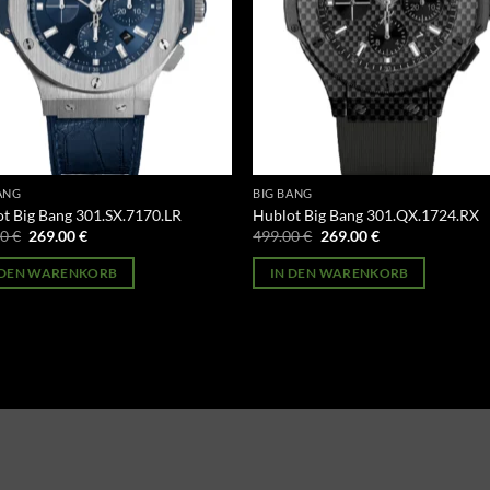
ANG
BIG BANG
t Big Bang 301.SX.7170.LR
Hublot Big Bang 301.QX.1724.RX
Ursprünglicher
Aktueller
Ursprünglicher
Aktueller
00
€
269.00
€
499.00
€
269.00
€
Preis
Preis
Preis
Preis
war:
ist:
war:
ist:
 DEN WARENKORB
IN DEN WARENKORB
499.00 €
269.00 €.
499.00 €
269.00 €.