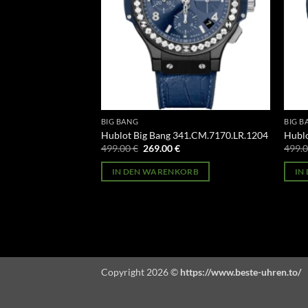
BIG BANG
BIG B
01.SX.1170.RX
Hublot Big Bang 341.CM.7170.LR.1204
Hublo
licher
Aktueller
Ursprünglicher
Aktueller
499.00
€
269.00
€
499.
Preis
Preis
Preis
st:
war:
ist:
ORB
IN DEN WARENKORB
IN
269.00 €.
499.00 €
269.00 €.
Copyright 2026 ©
https://www.beste-uhren.to/