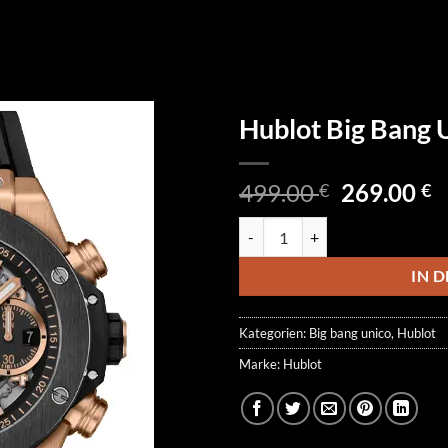
Hublot Big Bang
Ursprüngl
A
499.00
269.00
€
€
Preis
P
Hublot Big Bang Unico 421.OM.
war:
is
499.00 €
2
IN 
Kategorien:
Big bang unico
,
Hublot
Marke:
Hublot