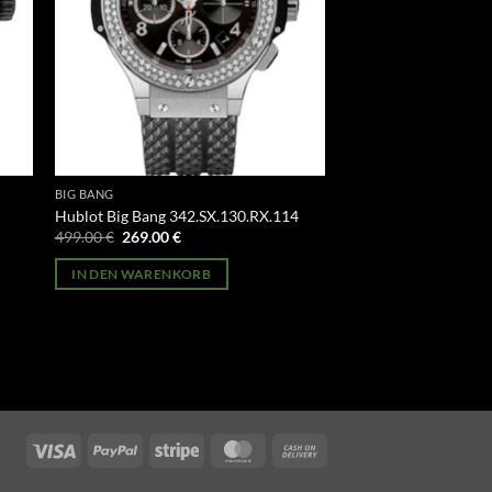
BIG BANG
Hublot Big Bang 342.SX.130.RX.114
Ursprünglicher
Aktueller
499.00
€
269.00
€
Preis
Preis
war:
ist:
IN DEN WARENKORB
499.00 €
269.00 €.
Visa
PayPal
Stripe
MasterCard
Cash
On