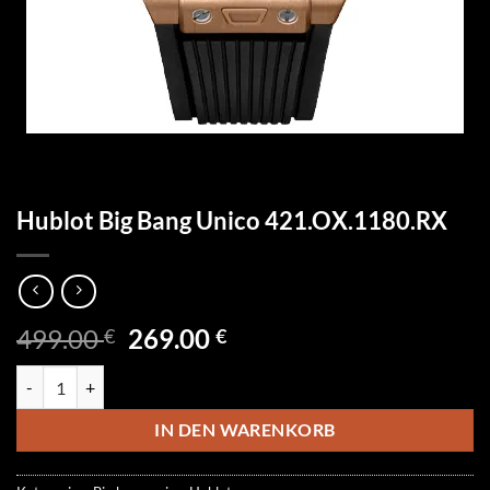
Hublot Big Bang Unico 421.OX.1180.RX
Ursprünglicher
Aktueller
499.00
269.00
€
€
Preis
Preis
Hublot Big Bang Unico 421.OX.1180.RX Menge
war:
ist:
499.00 €
269.00 €.
IN DEN WARENKORB