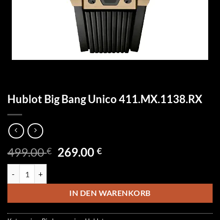
Hublot Big Bang Unico 411.MX.1138.RX
Ursprünglicher
Aktueller
499.00
269.00
€
€
Preis
Preis
Hublot Big Bang Unico 411.MX.1138.RX Menge
war:
ist:
499.00 €
269.00 €.
IN DEN WARENKORB