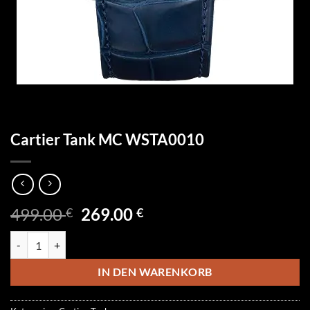
Cartier Tank MC WSTA0010
Ursprünglicher
Aktueller
499.00
269.00
€
€
Preis
Preis
Cartier Tank MC WSTA0010 Menge
war:
ist:
499.00 €
269.00 €.
IN DEN WARENKORB